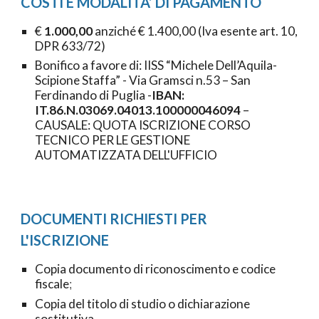
COSTI E MODALITA’ DI PAGAMENTO
€
1.0
00,00
anzich
é
€ 1.400,00 (Iva esente art. 10,
DPR 633/72)
Bonifico a favore di: IISS “Michele Dell’Aquila-
Scipione Staffa” - Via Gramsci n.53 – San
Ferdinando di Puglia -
IBAN:
IT.86.N.03069.04013.100000046094
–
CAUSALE: QUOTA ISCRIZIONE CORSO
TECNICO PER LE GESTIONE
AUTOMATIZZATA DELL'UFFICIO
DOCUMENTI RICHIESTI PER
L'ISCRIZIONE
Copia documento di riconoscimento e codice
fiscale
;
Copia del titolo di studio o dichiarazione
sostitutiva