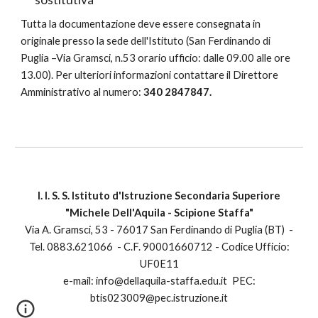
Tutta la documentazione deve essere consegnata in
originale presso la sede dell'Istituto (San Ferdinando di
Puglia –Via Gramsci, n.53 orario ufficio: dalle 09.00 alle ore
13.00). Per ulteriori informazioni contattare il Direttore
Amministrativo al numero:
340 2847847.
I. I. S. S.
Istituto d'Istruzione Secondaria Superiore
"
M
ichele
Dell'Aquila - Scipione Staffa"
Via A. Gramsci, 53 - 76017 S
an Ferdinando di Puglia
(BT)
-
Tel. 0883.621066
-
C.F. 90001660712
-
C
odice
Ufficio
:
UF0E11
e-mail
:
info@dellaquila-staffa.edu.it
PEC
:
btis023009@pec.istruzione.it